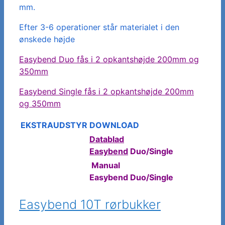
mm.
Efter 3-6 operationer står materialet i den
ønskede højde
Easybend Duo fås i 2 opkantshøjde 200mm og
350mm
Easybend Single fås i 2 opkantshøjde 200mm
og 350mm
EKSTRAUDSTYR
DOWNLOAD
Datablad
Easybend
Duo/Single
Manual
Easybend Duo/Single
Easybend 10T rørbukker