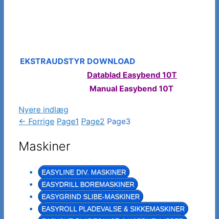
EKSTRAUDSTYR
DOWNLOAD
Datablad Easybend 10T
Manual Easybend 10T
Nyere indlæg
←
Forrige
Page
1
Page
2
Page
3
Maskiner
EASYLINE DIV. MASKINER
EASYDRILL BOREMASKINER
EASYGRIND SLIBE-MASKINER
EASYROLL PLADEVALSE & SIKKEMASKINER