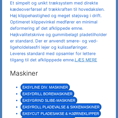
Et simpelt og unikt træksystem med direkte
kædeoverførsel af trækkraften til hovedakslen.
Høj klippehastighed og meget støjsvag i drift.
Optimeret klippevinkel medfører en minimal
deformering af det afklippede emne.
Højkvalitetsknive og gummibelagt pladetilholder
er standard. Der er anvendt smøre- og ved-
ligeholdelsesfri lejer og kulisseføringer.
Leveres standard med opsamler for lettere
tilgang til det afklipppede emne.
LÆS MERE
Maskiner
EASYLINE DIV. MASKINER
EASYDRILL BOREMASKINER
EASYGRIND SLIBE-MASKINER
EASYROLL PLADEVALSE & SIKKEMASKINER
EASYCUT PLADESAKSE & HJØRNEKLIPPER