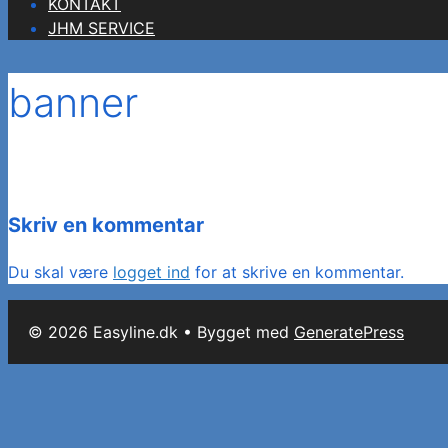
KONTAKT
JHM SERVICE
banner
Skriv en kommentar
Du skal være
logget ind
for at skrive en kommentar.
© 2026 Easyline.dk
• Bygget med
GeneratePress