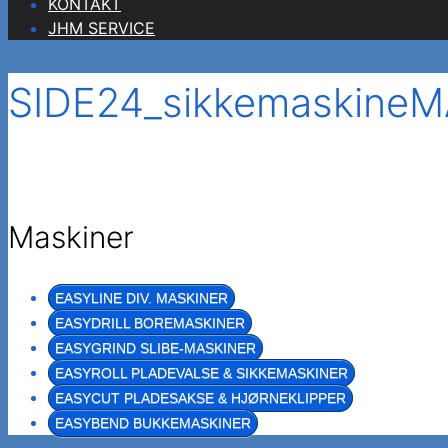
KONTAKT
JHM SERVICE
SIDE24_sikkemaskin
Maskiner
EASYLINE DIV. MASKINER
EASYDRILL BOREMASKINER
EASYGRIND SLIBE-MASKINER
EASYROLL PLADEVALSE & SIKKEMASKINER
EASYCUT PLADESAKSE & HJØRNEKLIPPER
EASYBEND BUKKEMASKINER