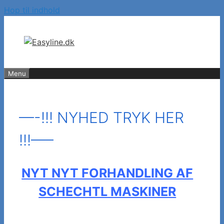
Hop til indhold
Menu
—-!!! NYHED TRYK HER
!!!—–
NYT NYT FORHANDLING AF
SCHECHTL MASKINER